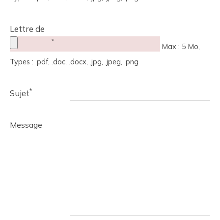
Lettre de
*
motivation
Max : 5 Mo,
Types : .pdf, .doc, .docx, .jpg, .jpeg, .png
*
Sujet
Message