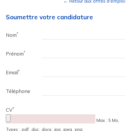
← Retour aux offres d'emploi
Soumettre votre candidature
*
Nom
*
Prénom
*
Email
Téléphone
*
CV
Max : 5 Mo,
Types : .pdf, .doc, .docx, .jpg, .jpeg, .png