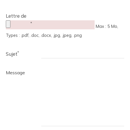
Lettre de
*
motivation
Max : 5 Mo,
Types : .pdf, .doc, .docx, .jpg, .jpeg, .png
*
Sujet
Message